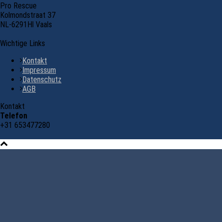
Pro Rescue
Kolmondstraat 37
NL-6291Hl Vaals
Wichtige Links
Kontakt
Impressum
Datenschutz
AGB
Kontakt
Telefon
+31 653477280