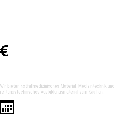
Unser Service
Verkauf
Wir bieten notfallmedizinisches Material, Medizintechnik und
rettungstechnisches Ausbildungsmaterial zum Kauf an.
Vermietung