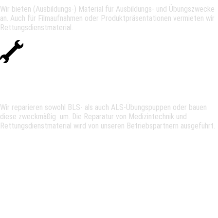
Wir bieten (Ausbildungs-) Material für Ausbildungs- und Übungszwecke
an. Auch für Filmaufnahmen oder Produktpräsentationen vermieten wir
Rettungsdienstmaterial.
Reparatur
Wir reparieren sowohl BLS- als auch ALS-Übungspuppen oder bauen
diese zweckmäßig um. Die Reparatur von Medizintechnik und
Rettungsdienstmaterial wird von unseren Betriebspartnern ausgeführt.