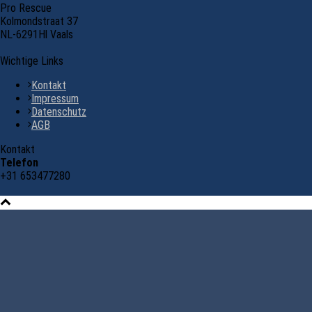
Pro Rescue
Kolmondstraat 37
NL-6291Hl Vaals
Wichtige Links
Kontakt
Impressum
Datenschutz
AGB
Kontakt
Telefon
+31 653477280