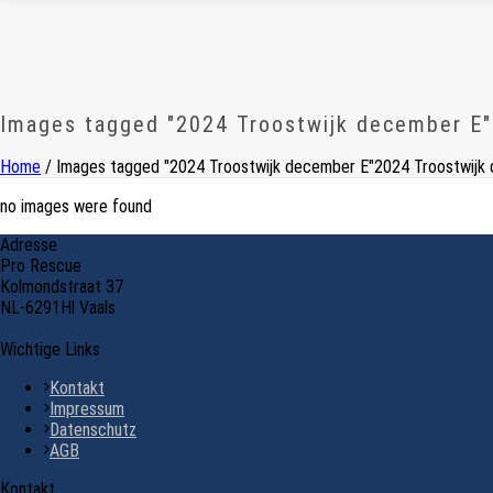
Images tagged "2024 Troostwijk december E"
Home
/
Images tagged "2024 Troostwijk december E"
2024 Troostwijk
no images were found
Adresse
Pro Rescue
Kolmondstraat 37
NL-6291Hl Vaals
Wichtige Links
Kontakt
Impressum
Datenschutz
AGB
Kontakt